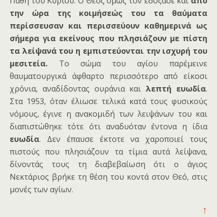
Πάθη του Κυρίου. Ο Θεός όμως τον εδόξασε και
από
την ώρα της κοιμήσεώς του τα θαύματα
περίσσευσαν και περισσεύουν καθημερινά ως
σήμερα για εκείνους που πλησιάζουν με πίστη
τα λείψανά του η εμπιστεύονται την ισχυρή του
μεσιτεία.
Το σώμα του αγίου παρέμεινε
θαυματουργικά άφθαρτο περισσότερο από είκοσι
χρόνια, αναδίδοντας ουράνια και
λεπτή ευωδία
.
Στα 1953, όταν έλιωσε τελικά κατά τους φυσικούς
νόμους, έγινε η ανακομιδή των λειψάνων του και
διαπιστώθηκε τότε ότι αναδυόταν έντονα η ίδια
ευωδία
. Δεν έπαυσε έκτοτε να χαροποιεί τους
πιστούς που πλησιάζουν τα τίμια
αυτά λείψανα,
δίνοντάς τους τη διαβεβαίωση ότι ο άγιος
Νεκτάριος βρήκε τη θέση του κοντά στον Θεό, στις
μονές των αγίων.
↑