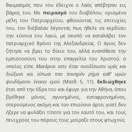
θαυμασμός που του έδειχνε ο λαός απέβησαν εις
βάρος του. Με
πειρασμό
του διαβόλου, ορισμένα
μέλη του Πατριαρχείου, φθονώντας τις επιτυχίες
του, τον διέβαλαν λέγοντας πως ήθελε να κερδίσει
την εύνοια του λαού, με σκοπό να καταλάβει τον
πατριαρχικό θρόνο της Αλεξανδρείας. Ο άγιος δεν
ζήτησε να βρει το δίκιο του, αλλά εναπόθεσε την
εμπιστοσύνη του στην επαγγελία του Χριστού, ο
οποίος είπε:
Μακάριοι εστε όταν ονειδίσωσιν υμάς και
διώξωσι και είπωσι παν πονηρόν ρήμα καθ’ υμ
ών
ψευδόμενοι ένεκεν εμού
(Ματθ. 5, 11).
Εκδιώχθηκε
έτσι από την έδρα του και έφυγε για την Αθήνα, όπου
βρέθηκε μόνος, αγνοημένος, καταφρονημένος,
στερούμενος ακόμη και τον επιούσιο άρτο, γιατί δεν
ήξερε να φυλάξει τίποτε για τον εαυτό του, και τους
πενιχρούς του πόρους τους μοίραζε στους φτωχούς.