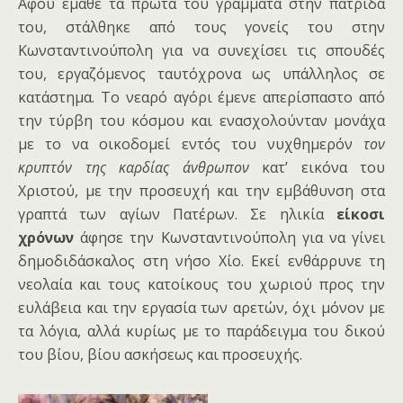
Αφού έμαθε τα πρώτα του γράμματα στην πατρίδα
του, στάλθηκε από τους γονείς του στην
Κωνσταντινούπολη για να συνεχίσει τις σπουδές
του, εργαζόμενος ταυτόχρονα ως υπάλληλος σε
κατάστημα. Το νεαρό αγόρι έμενε απερίσπαστο από
την τύρβη του κόσμου και ενασχολούνταν μονάχα
με το να οικοδομεί εντός του νυχθημερόν
τον
κρυπτόν της
καρ
δίας άνθρωπον
κατ’ εικόνα του
Χριστού, με την προσευχή και την εμβάθυνση στα
γραπτά των αγίων Πατέρων. Σε ηλικία
είκοσι
χρόνων
άφησε την Κωνσταντινούπολη για να γίνει
δημοδιδάσκαλος στη νήσο Χίο. Εκεί ενθάρρυνε τη
νεολαία και τους κατοίκους του χωριού προς την
ευλάβεια και την εργασία των αρετών, όχι μόνον με
τα λόγια, αλλά κυρίως με το παράδειγμα του δικού
του βίου, βίου ασκήσεως και προσευχής.