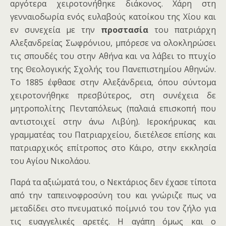
αργότερα χειροτονήθηκε διάκονος. Χάρη στη
γενναιοδωρία ενός ευλαβούς κατοίκου της Χίου και
εν συνεχεία με την
προστασία
του πατριάρχη
Αλεξανδρείας Σωφρόνιου, μπόρεσε να ολοκληρώσει
τις σπουδές του στην Αθήνα και να λάβει το πτυχίο
της Θεολογικής Σχολής του Πανεπιστημίου Αθηνών.
Το 1885 έφθασε στην Αλεξάνδρεια, όπου σύντομα
χειροτονήθηκε πρεσβύτερος, στη συνέχεια δε
μητροπολίτης Πενταπόλεως (παλαιά επισκοπή που
αντιστοιχεί στην άνω Λιβύη). Ιεροκήρυκας και
γραμματέας του Πατριαρχείου, διετέλεσε επίσης και
πατριαρχικός επίτροπος στο Κάιρο, στην εκκλησία
του Αγίου Νικολάου.
Παρά τα αξιώματά του, ο Νεκτάριος δεν έχασε τίποτα
από την ταπεινοφροσύνη του και γνώριζε πως να
μεταδίδει στο πνευματικό ποίμνιό του τον ζήλο για
τις ευαγγελικές αρετές. Η αγάπη όμως και ο